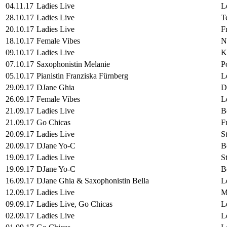
04.11.17
Ladies Live
L
28.10.17
Ladies Live
T
20.10.17
Ladies Live
F
18.10.17
Female Vibes
N
09.10.17
Ladies Live
K
07.10.17
Saxophonistin Melanie
P
05.10.17
Pianistin Franziska Fürnberg
L
29.09.17
DJane Ghia
D
26.09.17
Female Vibes
L
21.09.17
Ladies Live
B
21.09.17
Go Chicas
F
20.09.17
Ladies Live
S
20.09.17
DJane Yo-C
B
19.09.17
Ladies Live
S
19.09.17
DJane Yo-C
B
16.09.17
DJane Ghia & Saxophonistin Bella
L
12.09.17
Ladies Live
M
09.09.17
Ladies Live, Go Chicas
L
02.09.17
Ladies Live
L