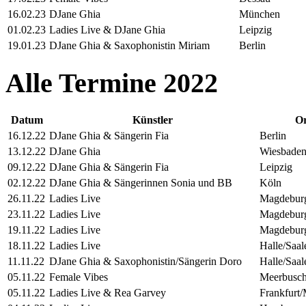
16.02.23
DJane Ghia
München
01.02.23
Ladies Live & DJane Ghia
Leipzig
19.01.23
DJane Ghia & Saxophonistin Miriam
Berlin
Alle Termine 2022
Datum
Künstler
Or
16.12.22
DJane Ghia & Sängerin Fia
Berlin
13.12.22
DJane Ghia
Wiesbade
09.12.22
DJane Ghia & Sängerin Fia
Leipzig
02.12.22
DJane Ghia & Sängerinnen Sonia und BB
Köln
26.11.22
Ladies Live
Magdebur
23.11.22
Ladies Live
Magdebur
19.11.22
Ladies Live
Magdebur
18.11.22
Ladies Live
Halle/Saal
11.11.22
DJane Ghia & Saxophonistin/Sängerin Doro
Halle/Saal
05.11.22
Female Vibes
Meerbusc
05.11.22
Ladies Live & Rea Garvey
Frankfurt