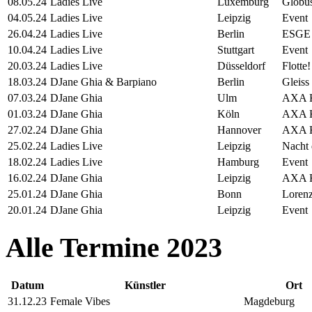
08.05.24
Ladies Live
Luxemburg
Globu
04.05.24
Ladies Live
Leipzig
Event
26.04.24
Ladies Live
Berlin
ESGE
10.04.24
Ladies Live
Stuttgart
Event
20.03.24
Ladies Live
Düsseldorf
Flotte
18.03.24
DJane Ghia & Barpiano
Berlin
Gleiss
07.03.24
DJane Ghia
Ulm
AXA 
01.03.24
DJane Ghia
Köln
AXA 
27.02.24
DJane Ghia
Hannover
AXA 
25.02.24
Ladies Live
Leipzig
Nacht
18.02.24
Ladies Live
Hamburg
Event
16.02.24
DJane Ghia
Leipzig
AXA 
25.01.24
DJane Ghia
Bonn
Loren
20.01.24
DJane Ghia
Leipzig
Event
Alle Termine 2023
Datum
Künstler
Ort
31.12.23
Female Vibes
Magdeburg