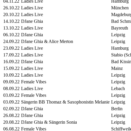
04.11.22
Ladies Live
Hamburg
26.10.22
Ladies Live
München
20.10.22
Ladies Live
Magdebur
14.10.22
DJane Ghia
Bad Schmi
13.10.22
Ladies Live
Bayreuth
06.10.22
DJane Ghia
Leipzig
24.09.22
DJane Ghia & Alice Merton
Leipzig
23.09.22
Ladies Live
Hamburg
17.09.22
Ladies Live
Stabio (Sc
16.09.22
DJane Ghia
Bad Kissi
15.09.22
Ladies Live
Mainz
10.09.22
Ladies Live
Leipzig
09.09.22
Female Vibes
Leipzig
08.09.22
Ladies Live
Lebach
03.09.22
Female Vibes
Leipzig
03.09.22
Sängerin BB Thomaz & Saxophonistin Melanie
Leipzig
02.09.22
DJane Ghia
Berlin
26.08.22
DJane Ghia
Leipzig
20.08.22
DJane Ghia & Sängerin Sonia
Leipzig
06.08.22
Female Vibes
Schiffweil