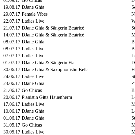
01.09.17
Go Chicas
L
19.08.17
DJane Ghia
S
29.07.17
Female Vibes
N
22.07.17
Ladies Live
W
21.07.17
DJane Ghia & Sängerin Beatricé
St
14.07.17
DJane Ghia & Sängerin Beatricé
M
08.07.17
DJane Ghia
Bi
08.07.17
Ladies Live
B
07.07.17
Ladies Live
L
01.07.17
DJane Ghia & Sängerin Fia
D
30.06.17
DJane Ghia & Saxophonistin Bella
H
24.06.17
Ladies Live
S
23.06.17
DJane Ghia
Z
21.06.17
Go Chicas
B
20.06.17
Pianistin Gitta Hauenherm
L
17.06.17
Ladies Live
M
10.06.17
DJane Ghia
L
01.06.17
DJane Ghia
St
31.05.17
Go Chicas
M
30.05.17
Ladies Live
M