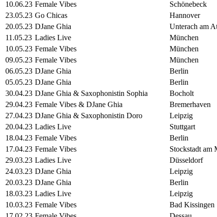
10.06.23
Female Vibes
Schönebeck
23.05.23
Go Chicas
Hannover
20.05.23
DJane Ghia
Unterach am At
11.05.23
Ladies Live
München
10.05.23
Female Vibes
München
09.05.23
Female Vibes
München
06.05.23
DJane Ghia
Berlin
05.05.23
DJane Ghia
Berlin
30.04.23
DJane Ghia & Saxophonistin Sophia
Bocholt
29.04.23
Female Vibes & DJane Ghia
Bremerhaven
27.04.23
DJane Ghia & Saxophonistin Doro
Leipzig
20.04.23
Ladies Live
Stuttgart
18.04.23
Female Vibes
Berlin
17.04.23
Female Vibes
Stockstadt am 
29.03.23
Ladies Live
Düsseldorf
24.03.23
DJane Ghia
Leipzig
20.03.23
DJane Ghia
Berlin
18.03.23
Ladies Live
Leipzig
10.03.23
Female Vibes
Bad Kissingen
17.02.23
Female Vibes
Dessau