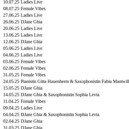
10.07.25
Ladies Live
08.07.25
Female Vibes
27.06.25
Ladies Live
26.06.25
DJane Ghia
20.06.25
Ladies Live
13.06.25
Ladies Live
12.06.25
DJane Ghia
05.06.25
Ladies Live
04.06.25
Ladies Live
03.06.25
Female Vibes
02.06.25
Female Vibes
31.05.25
Female Vibes
24.05.25
Pianistin Gitta Hauenherm & Saxophonistin Fabia Mantwil
15.05.25
DJane Ghia
14.05.25
DJane Ghia & Saxophonistin Sophia Levia
11.04.25
Female Vibes
09.04.25
Ladies Live
04.04.25
DJane Ghia & Saxophonistin Sophia Levia
02.04.25
DJane Ghia
31.03.25
DJane Ghia