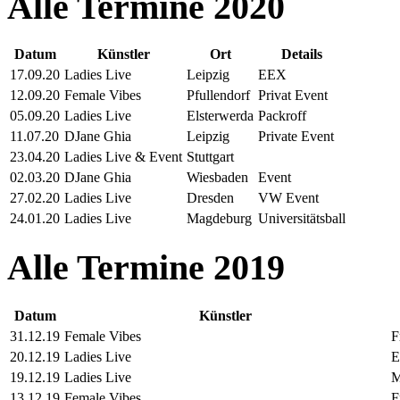
Alle Termine 2020
Datum
Künstler
Ort
Details
17.09.20
Ladies Live
Leipzig
EEX
12.09.20
Female Vibes
Pfullendorf
Privat Event
05.09.20
Ladies Live
Elsterwerda
Packroff
11.07.20
DJane Ghia
Leipzig
Private Event
23.04.20
Ladies Live & Event
Stuttgart
02.03.20
DJane Ghia
Wiesbaden
Event
27.02.20
Ladies Live
Dresden
VW Event
24.01.20
Ladies Live
Magdeburg
Universitätsball
Alle Termine 2019
Datum
Künstler
31.12.19
Female Vibes
F
20.12.19
Ladies Live
E
19.12.19
Ladies Live
M
13.12.19
Female Vibes
F