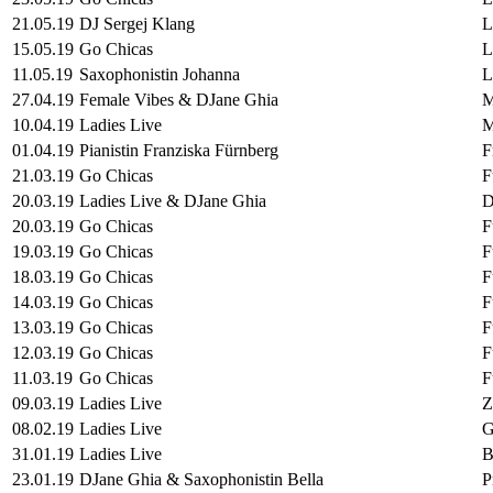
21.05.19
DJ Sergej Klang
L
15.05.19
Go Chicas
L
11.05.19
Saxophonistin Johanna
L
27.04.19
Female Vibes & DJane Ghia
M
10.04.19
Ladies Live
M
01.04.19
Pianistin Franziska Fürnberg
F
21.03.19
Go Chicas
F
20.03.19
Ladies Live & DJane Ghia
D
20.03.19
Go Chicas
F
19.03.19
Go Chicas
F
18.03.19
Go Chicas
F
14.03.19
Go Chicas
F
13.03.19
Go Chicas
F
12.03.19
Go Chicas
F
11.03.19
Go Chicas
F
09.03.19
Ladies Live
Z
08.02.19
Ladies Live
G
31.01.19
Ladies Live
B
23.01.19
DJane Ghia & Saxophonistin Bella
P