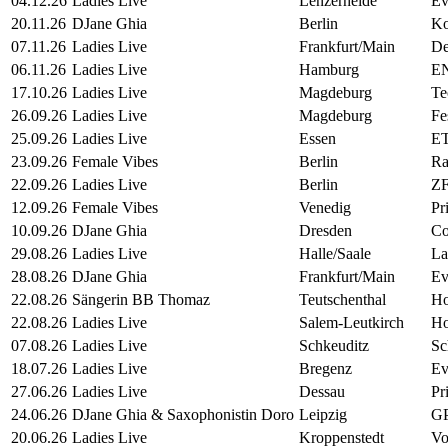
04.12.26
Ladies Live
Lenzerheide
Ev
20.11.26
DJane Ghia
Berlin
Ko
07.11.26
Ladies Live
Frankfurt/Main
De
06.11.26
Ladies Live
Hamburg
E
17.10.26
Ladies Live
Magdeburg
Te
26.09.26
Ladies Live
Magdeburg
Fe
25.09.26
Ladies Live
Essen
ET
23.09.26
Female Vibes
Berlin
Ra
22.09.26
Ladies Live
Berlin
ZF
12.09.26
Female Vibes
Venedig
Pr
10.09.26
DJane Ghia
Dresden
Co
29.08.26
Ladies Live
Halle/Saale
La
28.08.26
DJane Ghia
Frankfurt/Main
Ev
22.08.26
Sängerin BB Thomaz
Teutschenthal
Ho
22.08.26
Ladies Live
Salem-Leutkirch
Ho
07.08.26
Ladies Live
Schkeuditz
Sc
18.07.26
Ladies Live
Bregenz
Ev
27.06.26
Ladies Live
Dessau
Pr
24.06.26
DJane Ghia & Saxophonistin Doro
Leipzig
GP
20.06.26
Ladies Live
Kroppenstedt
Vo