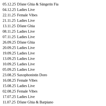
05.12.25
DJane Ghia & Sängerin Fia
04.12.25
Ladies Live
22.11.25
Female Vibes
21.11.25
Ladies Live
13.11.25
DJane Ghia
08.11.25
Ladies Live
07.11.25
Ladies Live
26.09.25
DJane Ghia
20.09.25
Ladies Live
19.09.25
Ladies Live
13.09.25
Ladies Live
10.09.25
Ladies Live
05.09.25
Ladies Live
23.08.25
Saxophonistin Doro
16.08.25
Female Vibes
15.08.25
Ladies Live
02.08.25
Female Vibes
17.07.25
Ladies Live
11.07.25
DJane Ghia & Barpiano