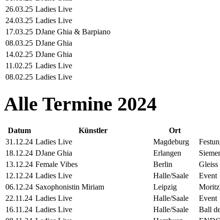
26.03.25
Ladies Live
24.03.25
Ladies Live
17.03.25
DJane Ghia & Barpiano
08.03.25
DJane Ghia
14.02.25
DJane Ghia
11.02.25
Ladies Live
08.02.25
Ladies Live
Alle Termine 2024
Datum
Künstler
Ort
31.12.24
Ladies Live
Magdeburg
Festun
18.12.24
DJane Ghia
Erlangen
Sieme
13.12.24
Female Vibes
Berlin
Gleiss
12.12.24
Ladies Live
Halle/Saale
Event
06.12.24
Saxophonistin Miriam
Leipzig
Moritz
22.11.24
Ladies Live
Halle/Saale
Event
16.11.24
Ladies Live
Halle/Saale
Ball d