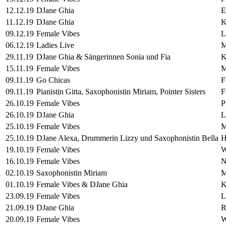
12.12.19
DJane Ghia
E
11.12.19
DJane Ghia
K
09.12.19
Female Vibes
L
06.12.19
Ladies Live
M
29.11.19
DJane Ghia & Sängerinnen Sonia und Fia
K
15.11.19
Female Vibes
M
09.11.19
Go Chicas
F
09.11.19
Pianistin Gitta, Saxophonistin Miriam, Pointer Sisters
F
26.10.19
Female Vibes
P
26.10.19
DJane Ghia
L
25.10.19
Female Vibes
M
25.10.19
DJane Alexa, Drummerin Lizzy und Saxophonistin Bella
H
19.10.19
Female Vibes
W
16.10.19
Female Vibes
N
02.10.19
Saxophonistin Miriam
M
01.10.19
Female Vibes & DJane Ghia
K
23.09.19
Female Vibes
L
21.09.19
DJane Ghia
R
20.09.19
Female Vibes
W