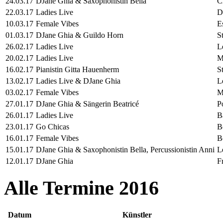
24.03.17
DJane Ghia & Saxophonistin Bella
C
22.03.17
Ladies Live
D
10.03.17
Female Vibes
E
01.03.17
DJane Ghia & Guildo Horn
St
26.02.17
Ladies Live
L
20.02.17
Ladies Live
M
16.02.17
Pianistin Gitta Hauenherm
St
13.02.17
Ladies Live & DJane Ghia
L
03.02.17
Female Vibes
M
27.01.17
DJane Ghia & Sängerin Beatricé
P
26.01.17
Ladies Live
B
23.01.17
Go Chicas
B
16.01.17
Female Vibes
B
15.01.17
DJane Ghia & Saxophonistin Bella, Percussionistin Anni
L
12.01.17
DJane Ghia
F
Alle Termine 2016
Datum
Künstler