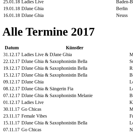
25.01.18
Ladies Live
Baden-B
19.01.18
DJane Ghia
Berlin
16.01.18
DJane Ghia
Neuss
Alle Termine 2017
Datum
Künstler
31.12.17
Ladies Live & DJane Ghia
M
22.12.17
DJane Ghia & Saxophonistin Bella
S
19.12.17
DJane Ghia & Saxophonistin Bella
R
15.12.17
DJane Ghia & Saxophonistin Bella
B
09.12.17
DJane Ghia
L
08.12.17
DJane Ghia & Sängerin Fia
L
07.12.17
DJane Ghia & Saxophonistin Melanie
B
01.12.17
Ladies Live
K
30.11.17
Go Chicas
M
23.11.17
Female Vibes
F
15.11.17
DJane Ghia & Saxophonistin Bella
L
07.11.17
Go Chicas
N